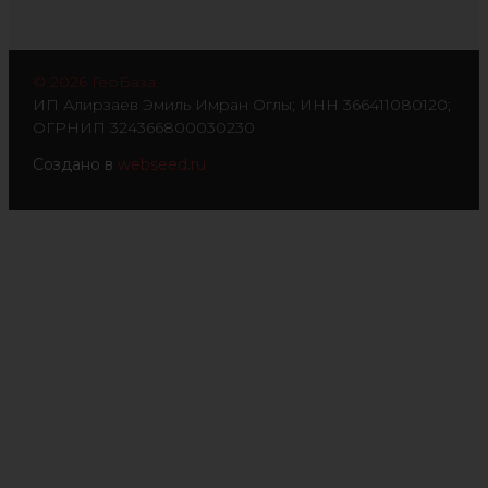
© 2026 ГеоБаза
ИП Алирзаев Эмиль Имран Оглы; ИНН 366411080120;
ОГРНИП 324366800030230
Создано в
webseed.ru