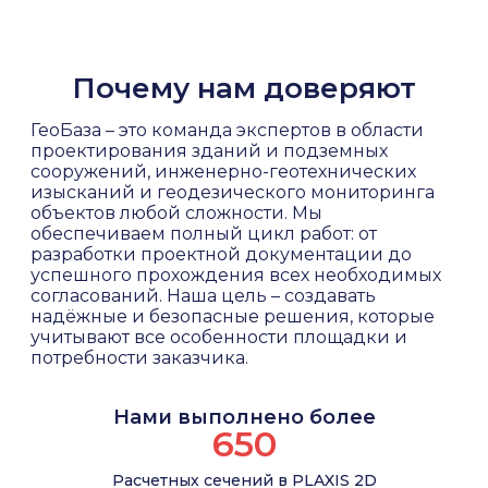
Пример ориентировочной стоимости
и численное 2D/3D моделирование. Это позволяет
сейсмических факторов и получать достоверный
Услуга
Описание
Что входит в услугу
Почему нам доверяют
Геотехнический прогноз (2D)
Анализ одно
Анализ исходных данных: геология, геометри
ГеоБаза – это команда экспертов в области
Выбор расчётных методик в зависимости от 
Геотехнический прогноз (3D)
Моделирова
проектирования зданий и подземных
2D и 3D моделирование поведения грунта п
сооружений, инженерно-геотехнических
Определение коэффициента устойчивости (
Обследование зданий
Оценка сост
изысканий и геодезического мониторинга
Разработка инженерных рекомендаций по о
объектов любой сложности. Мы
Компенсационные мероприятия
Проектирова
Подготовка отчёта с графиками, эпюрами, 
обеспечиваем полный цикл работ: от
разработки проектной документации до
Геотехнический мониторинг
Месячный м
Ориентировочная таблица цен
успешного прохождения всех необходимых
согласований. Наша цель – создавать
Фактическая стоимость зависит от сложности объ
Почему выбирают нас
надёжные и безопасные решения, которые
учитывают все особенности площадки и
Опытные инженеры-геотехники;
Вид работы
Описание
потребности заказчика.
Работа по актуальным нормам РФ;
2D-расчёт устойчивости
Анализ сече
Отчёты от 2 рабочих дней;
Комплексный подход от обследования до э
Нами выполнено более
3D-моделирование
Создание пр
650
Комплексный технический отчёт
Полная доку
Расчетных сечений в PLAXIS 2D