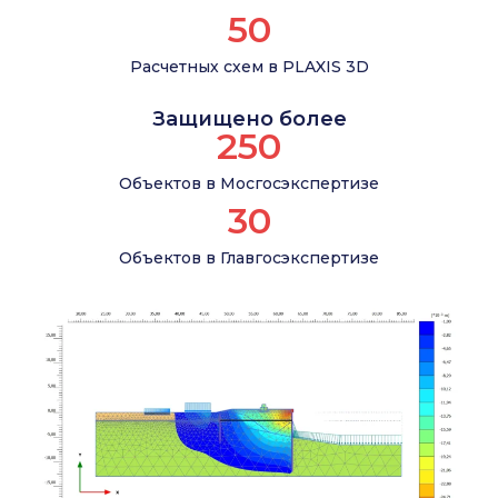
50
*Финальная стоимость определяется по техническому зада
Расчетных схем в PLAXIS 3D
Мы предоставляем эту услугу
Защищено более
Если вам требуется профессиональный расчёт у
250
заключение и рекомендации, полностью готовые 
и сроков выполнения.
Объектов в Мосгосэкспертизе
30
Объектов в Главгосэкспертизе