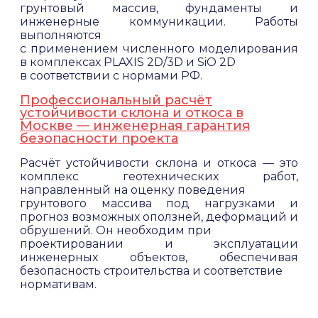
грунтовый массив, фундаменты и
инженерные коммуникации. Работы
выполняются
с применением численного моделирования
в комплексах PLAXIS 2D/3D и SiO 2D
в соответствии с нормами РФ.
Профессиональный расчёт
устойчивости склона и откоса в
Что учитывается при расчётах
Москве — инженерная гарантия
безопасности проекта
напряжённо-деформированное состояние г
влияние котлованов, ограждений и нагрузок
Расчёт устойчивости склона и откоса — это
деформации соседних зданий и подземных 
комплекс геотехнических работ,
разработка прогнозных рекомендаций и те
направленный на оценку поведения
грунтового массива под нагрузками и
Что вы получаете
прогноз возможных оползней, деформаций и
обрушений. Он необходим при
Геотехнический прогноз влияния строитель
проектировании и эксплуатации
Расчёт напряжений, осадок и перемещений 
инженерных объектов, обеспечивая
Техническое заключение для проекта;
безопасность строительства и соответствие
Рекомендации по снижению рисков;
нормативам.
Сопровождение в экспертизах.
При выполнении анализа применяются методики