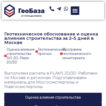
Геотехническое обоснование и оценка
Заказать геотехническое изыскание, оценку вли
влияния строительства за 2–5 дней в
Москве
Оценка влияния
Геотехнический
Программа
строительства
прогноз
геотехнического
SiO 2D, Plaxis
мониторинга
2D/3D
Выполняем расчеты в PLAXIS 2D/3D. Работаем
по Москве и регионам. Подготавливаем
материалы для Мосгосэкспертизы и
Главгосэкспертизы.
Оценка влияния строительства