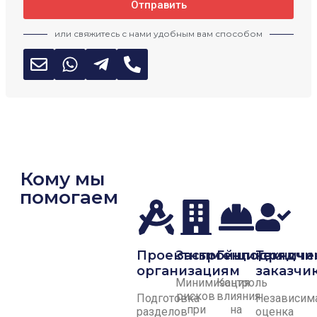
Отправить
или свяжитесь с нами удобным вам способом
Кому мы
помогаем
Проектным
Застройщикам
Генподрядчи
Техниче
организациям
заказчи
Минимизация
Контроль
рисков
влияния
Подготовка
Независим
при
на
разделов
оценка